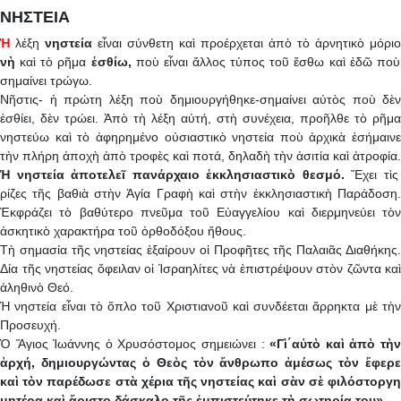
ΝΗΣΤΕΙΑ
Ἡ
λέξη
νηστεία
εἶναι σύνθετη καὶ προέρχεται ἀπὸ τὸ ἀρνητικὸ μόριο
νὴ
καὶ τὸ ρῆμα
ἐσθίω,
ποὺ εἶναι ἄλλος τύπος τοῦ ἔσθω καὶ ἐδῶ ποὺ
σημαίνει τρώγω.
Νῆστις- ἡ πρώτη λέξη ποὺ δημιουργήθηκε-σημαίνει αὐτὸς ποὺ δὲν
ἐσθίει, δὲν τρώει. Ἀπὸ τὴ λέξη αὐτή, στὴ συνέχεια, προῆλθε τὸ ρῆμα
νηστεύω καὶ τὸ ἀφηρημένο οὐσιαστικὸ νηστεία ποὺ ἀρχικὰ ἐσήμαινε
τὴν πλήρη ἀποχὴ ἀπὸ τροφὲς καὶ ποτά, δηλαδὴ τὴν ἀσιτία καὶ ἀτροφία.
Ἡ νηστεία ἀποτελεῖ πανάρχαιο ἐκκλησιαστικὸ θεσμό.
Ἔχει τὶς
ρίζες τῆς βαθιὰ στὴν Ἁγία Γραφὴ καὶ στὴν ἐκκλησιαστικὴ Παράδοση.
Ἐκφράζει τὸ βαθύτερο πνεῦμα τοῦ Εὐαγγελίου καὶ διερμηνεύει τὸν
ἀσκητικὸ χαρακτήρα τοῦ ὀρθοδόξου ἤθους.
Τὴ σημασία τῆς νηστείας ἐξαίρουν οἱ Προφῆτες τῆς Παλαιᾶς Διαθήκης.
Δία τῆς νηστείας ὄφειλαν οἱ Ἰσραηλίτες νὰ ἐπιστρέψουν στὸν ζῶντα καὶ
ἀληθινὸ Θεό.
Ἡ νηστεία εἶναι τὸ ὅπλο τοῦ Χριστιανοῦ καὶ συνδέεται ἄρρηκτα μὲ τὴν
Προσευχή.
Ὁ Ἅγιος Ἰωάννης ὁ Χρυσόστομος σημειώνει :
«Γὶ΄αὐτὸ καὶ ἀπὸ τὴ
ἀρχή, δημιουργώντας ὁ Θεὸς τὸν ἄνθρωπο ἀμέσως τὸν ἔφερε
καὶ τὸν παρέδωσε στὰ χέρια τῆς νηστείας καὶ σὰν σὲ φιλόστοργη
μητέρα καὶ ἄριστο δάσκαλο τῆς ἐμπιστεύτηκε τὴ σωτηρία του».