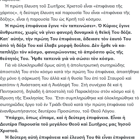
Ἡ πρώτη ἔλευση τοῦ Σωτῆρος Χριστοῦ εἶναι «ἐπιφάνεια τῆς
χάριτος», ἡ δεύτερη ἔλευση καὶ παρουσία Του εἶναι «ἐπιφάνεια τῆς
δόξης», εἶναι ἡ παρουσία Του ὡς Κριτῆ τοῦ κόσμου.
Ἡ πρώτη ἐπιφάνεια ἔγινε «ἐν ταπεινώσει». Ὁ Κύριος ἔγινε
ἄνθρωπος, χωρὶς νὰ γίνει φανερὴ δυναμικὰ ἡ θεϊκή Του δόξα.
Κατ᾿ αὐτήν, τὴν πρώτη Του ἐπιφάνεια, ἄδειασε τὸν ἑαυτό Του
ἀπὸ τὴ δόξα Του καὶ ἔλαβε μορφὴ δούλου. Δὲν ἦρθε νὰ κα­
ταπλήξει τὸν κόσμο, φανερώνοντας τὸ ἀπρόσιτο φῶς τῆς
θεότητός Του. Ἦρθε ταπεινὰ γιὰ νὰ σώσει τὸν κόσμο.
Γιὰ νὰ ὁλοκληρωθεῖ ὅμως αὐτὴ ἡ ἀπολυτρωτικὴ σωτηριώδης
ἀποστολή Του στὸν κόσμο κατὰ τὴν πρώτη Του ἐπιφάνεια, ἀπαιτήθηκε
ὄχι μόνο ἡ σάρκωσή Του ἀλλὰ καὶ ἡ θυσία Του ἐπὶ τοῦ Σταυροῦ καὶ
κατόπιν ἡ Ἀνάσταση καὶ ἡ Ἀνάληψή Του. Στὴ συνέχεια δὲ καὶ ἡ
Πεντηκοστή, δηλαδὴ ἡ ἀποστολὴ τοῦ Παρακλήτου στὸν κόσμο καὶ ἡ
ἵδρυση τῆς Ἐκκλησίας Του. Ἔτσι συμπληρώθηκε καὶ ὁλοκληρώθηκε τὸ
σωτηριῶδες ἔργο τοῦ ἐν Τριάδι Θεοῦ κατὰ τὴν πρώτη ἐπιφάνεια τοῦ
ἐνανθρωπήσαντος δευτέρου Προσώπου, τοῦ Θεοῦ Λόγου.
Ὑπάρχει, ὅπως εἴπαμε, καὶ ἡ δεύτερη ἐπιφάνεια. Εἶναι ἡ
Δευτέρα Παρουσία τοῦ μεγάλου Θεοῦ καὶ Σωτῆρος μας Ἰησοῦ
Χριστοῦ.
Ἡ δεύτερη αὐτὴ ἐπιφάνεια καὶ ἔλευσή Του θὰ εἶναι ἐπιφάνεια