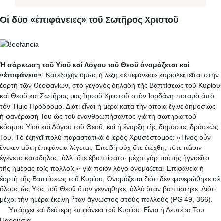
Οἱ δύο «ἐπιφάνειες» τοῦ Σωτῆρος Χριστοῦ
Ἡ σάρκωση τοῦ Υἱοῦ καὶ Λόγου τοῦ Θεοῦ ὀνομάζεται καὶ
«ἐπιφάνεια»
. Κατεξοχὴν ὅμως ἡ λέξη «ἐπιφάνεια» κυριολεκτεῖται στὴν
ἑορτὴ τῶν Θεοφανίων, στὸ γεγονὸς δηλαδὴ τῆς Βαπτίσεως τοῦ Κυρίου
καὶ Θεοῦ καὶ Σωτῆρος μας Ἰησοῦ Χριστοῦ στὸν Ἰορδάνη ποταμὸ ἀπὸ
τὸν Τίμιο Πρόδρομο. Διότι εἶναι ἡ μέρα κατὰ τὴν ὁποία ἔγινε δημοσίως
ἡ φανέρωσή Του ὡς τοῦ ἐνανθρωπήσαντος γιὰ τὴ σωτηρία τοῦ
κόσμου Υἱοῦ καὶ Λόγου τοῦ Θεοῦ, καὶ ἡ ἔναρξη τῆς δημόσιας δράσεώς
Του. Τὸ ἐξηγεῖ πολὺ παραστατικὰ ὁ ἱερὸς Χρυσόστομος: «Τίνος οὖν
ἕνεκεν αὕτη ἐπιφάνεια λέγεται; Ἐ­πειδὴ οὐχ ὅτε ἐτέχθη, τότε πᾶσιν
ἐγένετο κατάδηλος, ἀλλ᾽ ὅτε ἐβαπτίσατο· μέχρι γὰρ ταύτης ἠγνοεῖτο
τῆς ἡμέρας τοῖς πολλοῖς»· γιὰ ποιὸν λόγο ὀνομάζεται Ἐπιφάνεια ἡ
ἑορτὴ τῆς Βαπτίσεως τοῦ Κυρίου; Ὀνομάζεται διότι δὲν φανερώθηκε σὲ
ὅλους ὡς Υἱὸς τοῦ Θεοῦ ὅταν γεννήθηκε, ἀλλὰ ὅταν βαπτίστηκε. Διότι
μέχρι τὴν ἡμέρα ἐκείνη ἦταν ἄγνωστος στοὺς πολλούς (PG 49, 366).
Ὑπάρχει καὶ δεύτερη ἐπιφάνεια τοῦ Κυρίου. Εἶναι ἡ Δευτέρα Του
Παρουσία.