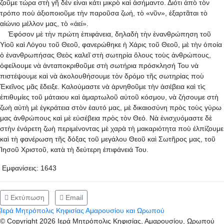
ζοῦμε τώρα στὴ γῆ δὲν εἶναι κάτι μικρὸ καὶ ἀσήμαντο. Διότι ἀπὸ τὸν
τρόπο ποὺ ἀξιοποιοῦμε τὴν παροῦσα ζωή, τὸ «νῦν», ἐξαρτᾶται τὸ
αἰώνιο μέλλον μας, τὸ «ἀεί».
Ἐφόσον μὲ τὴν πρώτη ἐπιφάνεια, δηλαδὴ τὴν ἐνανθρώπηση τοῦ
Υἱοῦ καὶ Λό­γου τοῦ Θεοῦ, φανερώθηκε ἡ Χάρις τοῦ Θεοῦ, μὲ τὴν ὁποία
ὁ ἐνανθρωπήσας Θεὸς καλεῖ στὴ σωτηρία ὅλους τοὺς ἀν­θρώπους,
ὀφείλουμε νὰ ἀνταποκριθοῦμε στὴ σωτήρια πρόσκλησή Του νὰ
πιστέψουμε καὶ νὰ ἀκολουθήσουμε τὸν δρόμο τῆς σωτηρίας ποὺ
Ἐκεῖνος μᾶς ἔδειξε. Καλούμαστε νὰ ἀρνηθοῦμε τὴν ἀσέβεια καὶ τὶς
ἐπιθυμίες τοῦ μάταιου καὶ ἁμαρτωλοῦ αὐτοῦ κόσμου, νὰ ζήσουμε στὴ
ζωὴ αὐτὴ μὲ ἐγκράτεια στὸν ἑαυτό μας, μὲ δικαιοσύνη πρὸς τοὺς γύρω
μας ἀνθρώπους καὶ μὲ εὐσέβεια πρὸς τὸν Θεό. Νὰ ἐνισχυόμαστε δὲ
στὴν ἐνάρετη ζωὴ περιμένοντας μὲ χαρὰ τὴ μακαριότητα ποὺ ἐλπίζουμε
καὶ τὴ φανέρωση τῆς δόξας τοῦ μεγάλου Θεοῦ καὶ Σωτῆρος μας, τοῦ
Ἰησοῦ Χριστοῦ, κατὰ τὴ δεύτερη ἐπιφάνειά Του.
Εμφανίσεις: 1643
Εκτύπωση
Email
© Copyright 2026 Ιερά Μητρόπολις Κηφισίας, Αμαρουσίου, Ωρωπού