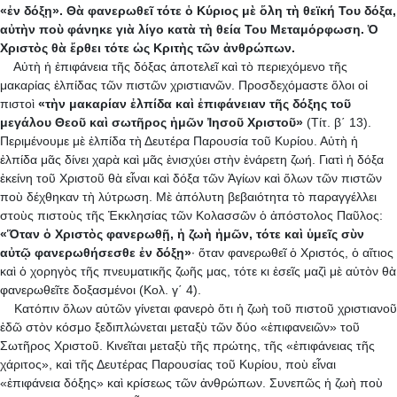
«ἐν δόξῃ». Θὰ φανερωθεῖ τότε ὁ Κύριος μὲ ὅλη τὴ θεϊκή Του δόξα,
αὐτὴν ποὺ φάνηκε γιὰ λίγο κατὰ τὴ θεία Του Μεταμόρφωση. Ὁ
Χριστὸς θὰ ἔρθει τότε ὡς Κριτὴς τῶν ἀνθρώπων.
Αὐτὴ ἡ ἐπιφάνεια τῆς δόξας ἀποτελεῖ καὶ τὸ περιεχόμενο τῆς
μακαρίας ἐλπίδας τῶν πιστῶν χριστιανῶν. Προσδεχόμαστε ὅλοι οἱ
πιστοὶ
«τὴν μακαρίαν ἐλπίδα καὶ ἐπιφάνειαν τῆς δόξης τοῦ
μεγάλου Θεοῦ καὶ σωτῆρος ἡμῶν Ἰησοῦ Χριστοῦ»
(Τίτ. β΄ 13).
Περιμένουμε μὲ ἐλπίδα τὴ Δευτέρα Παρουσία τοῦ Κυρίου. Αὐτὴ ἡ
ἐλπίδα μᾶς δίνει χαρὰ καὶ μᾶς ἐνισχύει στὴν ἐνάρετη ζωή. Γιατὶ ἡ δόξα
ἐκείνη τοῦ Χριστοῦ θὰ εἶναι καὶ δόξα τῶν Ἁγίων καὶ ὅλων τῶν πιστῶν
ποὺ δέχθηκαν τὴ λύτρωση. Μὲ ἀπόλυτη βεβαιότητα τὸ παραγγέλλει
στοὺς πιστοὺς τῆς Ἐκκλησίας τῶν Κολασσῶν ὁ ἀπόστολος Παῦλος:
«Ὅταν ὁ Χριστὸς φανερωθῇ, ἡ ζωὴ ἡμῶν, τότε καὶ ὑμεῖς σὺν
αὐτῷ φανερωθήσεσθε ἐν δόξῃ»
· ὅταν φανερωθεῖ ὁ Χριστός, ὁ αἴτιος
καὶ ὁ χορηγὸς τῆς πνευματικῆς ζωῆς μας, τότε κι ἐσεῖς μαζὶ μὲ αὐτὸν θὰ
φανερωθεῖτε δοξασμένοι (Κολ. γ΄ 4).
Κατόπιν ὅλων αὐτῶν γίνεται φανερὸ ὅτι ἡ ζωὴ τοῦ πιστοῦ χριστιανοῦ
ἐδῶ στὸν κόσμο ξεδιπλώνεται μεταξὺ τῶν δύο «ἐπιφανειῶν» τοῦ
Σωτῆρος Χριστοῦ. Κινεῖται μεταξὺ τῆς πρώτης, τῆς «ἐπιφάνειας τῆς
χάριτος», καὶ τῆς Δευτέρας Παρουσίας τοῦ Κυρίου, ποὺ εἶναι
«ἐπιφάνεια δόξης» καὶ κρίσεως τῶν ἀνθρώπων. Συνεπῶς ἡ ζωὴ ποὺ