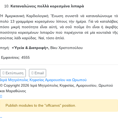
Καταναλώνεις πολλὰ κορεσμένα λιπαρὰ
Ἡ Ἀμερικανικὴ Καρδιολογικὴ Ἕνωση συνιστᾶ νὰ καταναλώνουμε τὸ
πολὺ 13 γραμμάρια κορεσμένου λίπους τὴν ἡμέρα. Γιὰ νὰ καταλάβεις
πόσο μικρὴ ποσότητα εἶναι αὐτή, νὰ σοῦ ποῦμε ὅτι εἶναι ἡ ἀκριβὴς
ποσότητα κορεσμένων λιπαρῶν ποὺ περιέχονται σὲ μία κουταλιὰ τῆς
σούπας λάδι καρύδας. Ναί, τὸσο ἁπλό.
πηγή:
«Ὑγεία & Διατροφὴ»,
Βίκυ Χριστοπούλου
Εμφανίσεις: 4555
Εκτύπωση
Email
© Copyright 2026 Ιερά Μητρόπολις Κηφισίας, Αμαρουσίου, Ωρωπού
και Μαραθώνος
Publish modules to the "offcanvs" position.