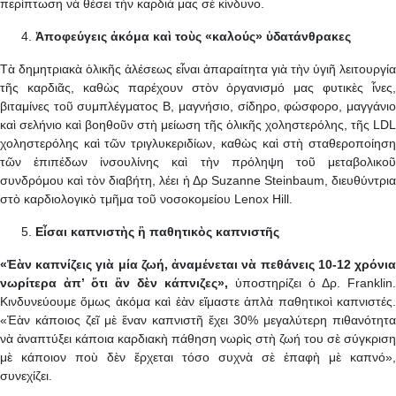
περίπτωση νὰ θέσει τὴν καρδιά μας σὲ κίνδυνο.
Ἀποφεύγεις ἀκόμα καὶ τοὺς «καλούς» ὑδατάνθρακες
Τὰ δημητριακὰ ὁλικῆς ἀλέσεως εἶναι ἀπαραίτητα γιὰ τὴν ὑγιῆ λειτουργία
τῆς καρδιᾶς, καθὼς παρέχουν στὸν ὀργανισμό μας φυτικὲς ἶνες,
βιταμίνες τοῦ συμπλέγματος Β, μαγνήσιο, σίδηρο, φώσφορο, μαγγάνιο
καὶ σελήνιο καὶ βοηθοῦν στὴ μείωση τῆς ὁλικῆς χοληστερόλης, τῆς LDL
χοληστερόλης καὶ τῶν τριγλυκεριδίων, καθὼς καὶ στὴ σταθεροποίηση
τῶν ἐπιπέδων ἰνσουλίνης καὶ τὴν πρόληψη τοῦ μεταβολικοῦ
συνδρόμου καὶ τὸν διαβήτη, λέει ἡ Δρ Suzanne Steinbaum, διευθύντρια
στὸ καρδιολογικὸ τμῆμα τοῦ νοσοκομείου Lenox Hill.
Εἶσαι καπνιστὴς ἢ παθητικὸς καπνιστῆς
«Ἐὰν καπνίζεις γιὰ μία ζωή, ἀναμένεται νὰ πεθάνεις 10-12 χρόνια
νωρίτερα ἀπ’ ὅτι ἂν δὲν κάπνιζες»,
ὑποστηρίζει ὁ Δρ. Franklin.
Κινδυνεύουμε ὅμως ἀκόμα καὶ ἐὰν εἴμαστε ἁπλὰ παθητικοὶ καπνιστές.
«Ἐὰν κάποιος ζεῖ μὲ ἕναν καπνιστῆ ἔχει 30% μεγαλύτερη πιθανότητα
νὰ ἀναπτύξει κάποια καρδιακὴ πάθηση νωρὶς στὴ ζωή του σὲ σύγκριση
μὲ κάποιον ποὺ δὲν ἔρχεται τόσο συχνὰ σὲ ἐπαφὴ μὲ καπνό»,
συνεχίζει.