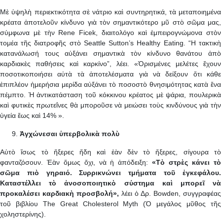
Μὲ ὑψηλὴ περιεκτικότητα σὲ νάτριο καὶ συντηρητικά, τὰ μεταποιημένα
κρέατα ἀποτελοῦν κίνδυνο γιὰ τὸν σημαντικότερο μῦ στὸ σῶμα μας,
σύμφωνα μὲ τὴν Rene Ficek, διαιτολόγο καὶ ἐμπειρογνώμονα στὸν
τομέα τῆς διατροφῆς στὸ Seattle Sutton’s Healthy Eating. “Η τακτικὴ
κατανάλωσή τους αὐξάνει σημαντικὰ τὸν κίνδυνο θανάτου ἀπὸ
καρδιακὲς παθήσεις καὶ καρκίνο”, λέει. «Ὁρισμένες μελέτες ἔχουν
ποσοτικοποιήσει αὐτὰ τὰ ἀποτελέσματα γιὰ νὰ δείξουν ὅτι κάθε
ἐπιπλέον ἡμερήσια μερίδα αὐξάνει τὸ ποσοστὸ θνησιμότητας κατὰ ἕνα
πέμπτο. Ἡ ἀντικατάσταση τοῦ κόκκινου κρέατος μὲ ψάρια, πουλερικὰ
καὶ φυτικὲς πρωτεΐνες θὰ μποροῦσε νὰ μειώσει τοὺς κινδύνους γιὰ τὴν
ὑγεία ἕως καὶ 14% ».
Ἀγχώνεσαι ὑπερβολικὰ πολὺ
Αὐτὸ ἴσως τὸ ἤξερες ἤδη καὶ ἐὰν δὲν τὸ ἤξερες, σίγουρα τὸ
φανταζόσουν. Ἐὰν ὅμως ὄχι, νὰ ἡ ἀπόδειξη:
«Τὸ στρὲς κάνει τ
σῶμα πιὸ γηραιό. Συρρικνώνει τμήματα τοῦ ἐγκεφάλου.
Καταστέλλει τὸ ἀνοσοποιητικὸ σύστημα καὶ μπορεῖ νὰ
προκαλέσει καρδιακὴ προσβολή»,
λέει ὁ Δρ. Bowden, συγγραφέας
τοῦ βιβλίου The Great Cholesterol Myth (Ὁ μεγάλος μῦθος τῆς
χοληστερίνης).