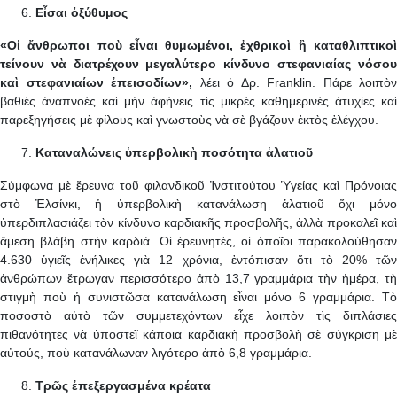
Εἶσαι ὀξύθυμος
«Οἱ ἄνθρωποι ποὺ εἶναι θυμωμένοι, ἐχθρικοὶ ἢ καταθλιπτικοὶ
τείνουν νὰ διατρέχουν μεγαλύτερο κίνδυνο στεφανιαίας νόσου
καὶ στεφανιαίων ἐπεισοδίων»,
λέει ὁ Δρ. Franklin. Πάρε λοιπὸν
βαθιὲς ἀναπνοὲς καὶ μὴν ἀφήνεις τὶς μικρὲς καθημερινὲς ἀτυχίες καὶ
παρεξηγήσεις μὲ φίλους καὶ γνωστοὺς νὰ σὲ βγάζουν ἐκτὸς ἐλέγχου.
Καταναλώνεις ὑπερβολικὴ ποσότητα ἁλατιοῦ
Σύμφωνα μὲ ἔρευνα τοῦ φιλανδικοῦ Ἰνστιτούτου Ὑγείας καὶ Πρόνοιας
στὸ Ἐλσίνκι, ἡ ὑπερβολικὴ κατανάλωση ἁλατιοῦ ὄχι μόνο
ὑπερδιπλασιάζει τὸν κίνδυνο καρδιακῆς προσβολῆς, ἀλλὰ προκαλεῖ καὶ
ἄμεση βλάβη στὴν καρδιά. Οἱ ἐρευνητές, οἱ ὁποῖοι παρακολούθησαν
4.630 ὑγιεῖς ἐνήλικες γιὰ 12 χρόνια, ἐντόπισαν ὅτι τὸ 20% τῶν
ἀνθρώπων ἔτρωγαν περισσότερο ἀπὸ 13,7 γραμμάρια τὴν ἡμέρα, τὴ
στιγμὴ ποὺ ἡ συνιστῶσα κατανάλωση εἶναι μόνο 6 γραμμάρια. Τὸ
ποσοστὸ αὐτὸ τῶν συμμετεχόντων εἶχε λοιπὸν τὶς διπλάσιες
πιθανότητες νὰ ὑποστεῖ κάποια καρδιακὴ προσβολὴ σὲ σύγκριση μὲ
αὐτούς, ποὺ κατανάλωναν λιγότερο ἀπὸ 6,8 γραμμάρια.
Τρῶς ἐπεξεργασμένα κρέατα