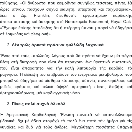
πάθησης. «Οἱ ἄνθρωποι ποὺ κοιμοῦνται συνήθως τέσσερις, πέντε, ἕξι
ὦρες ὕπνου, πάσχουν συχνὰ διαβήτη, ὑπέρταση καὶ παχυσαρκία»,
λέει ὁ Δρ. Franklin, διευθυντὴς ἐργαστηρίων καρδιακῆς
ἀποκατάστασης καὶ ἄσκησης στὸ Νοσοκομεῖο Beaumont, Royal Oak.
«Ἔχουμε ἐπίσης ἀποδείξεις ὅτι ἡ στέρηση ὕπνου μπορεῖ νὰ ὁδηγήσει
σὲ λοιμώξεις καὶ φλεγμονή».
Δὲν τρῶς ἀρκετὰ πράσινα φυλλώδη λαχανικὰ
Ἕνας ἀπὸ τοὺς -πολλούς- λόγους ποὺ θὰ πρέπει νὰ ἔχουν μία πάγια
θέση στὴ διατροφή σου εἶναι ὅτι περιέχουν ἕνα θρεπτικὸ συστατικό,
ποὺ εἶναι ἀπαραίτητο γιὰ τὴν καλὴ λειτουργία τῆς καρδιᾶς: τὸ
μαγνήσιο. Ἡ ἔλλειψή του ἐπιβραδύνει τὸν ἐνεργειακὸ μεταβολισμό, ποὺ
μπορεῖ νὰ ὁδηγήσει σὲ αἴσθημα κόπωσης, ἀϋπνία, πονοκεφάλους καὶ
μυϊκὲς κράμπες καὶ τελικὰ ὑψηλὴ ἀρτηριακὴ πίεση, διαβήτη καὶ
ἀρτηριοσκλήρωση, μιὰ καρδιαγγειακὴ νόσο.
Πίνεις πολὺ συχνὰ ἀλκοὸλ
Ἡ Ἀμερικανικὴ Καρδιολογικὴ Ἕνωση συνιστᾶ νὰ καταναλώνουμε
(ἰδανικά, ὄχι μὲ ἄδεια στομάχι) τὸ πολὺ ἕνα ποτὸ τὴν ἡμέρα γιὰ τὶς
γυναῖκες καὶ δυὸ γιὰ τοὺς ἄνδρες. Μεγαλύτερη ποσότητα ὑπάρχει