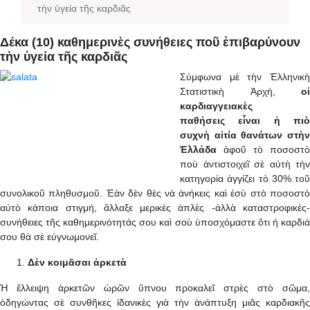
τὴν ὑγεία τῆς καρδιᾶς
Δέκα (10) καθημερινὲς συνήθειες ποῦ ἐπιβαρύνουν
τὴν ὑγεία τῆς καρδιᾶς
Σύμφωνα μὲ τὴν Ἑλληνικὴ
Στατιστικὴ Ἀρχή,
οἱ
καρδιαγγειακὲς
παθήσεις εἶναι ἡ πιὸ
συχνὴ αἰτία θανάτων στὴν
Ἑλλάδα
ἀφοῦ τὸ ποσοστὸ
ποὺ ἀντιστοιχεῖ σὲ αὐτὴ τὴν
κατηγορία ἀγγίζει τὸ 30% τοῦ
συνολικοῦ πληθυσμοῦ. Ἐὰν δὲν θὲς νὰ ἀνήκεις καὶ ἐσὺ στὸ ποσοστὸ
αὐτὸ κάποια στιγμή, ἄλλαξε μερικὲς ἁπλὲς -ἀλλὰ καταστροφικές-
συνήθειες τῆς καθημερινότητάς σου καὶ σοὺ ὑποσχόμαστε ὅτι ἡ καρδιά
σου θὰ σὲ εὐγνωμονεῖ.
Δὲν κοιμᾶσαι ἀρκετὰ
Ἡ ἔλλειψη ἀρκετῶν ὡρῶν ὕπνου προκαλεῖ στρὲς στὸ σῶμα,
ὀδηγώντας σὲ συνθῆκες ἰδανικὲς γιὰ τὴν ἀνάπτυξη μιᾶς καρδιακῆς