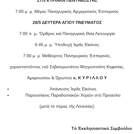
27/5 ΚΥΡΙΑΚΗ ΠΕΝΤΗΚΟΣΤΗΣ
7:00 μ. μ. Μέγας Πανηγυρικὸς Ἀρχιερατικὸς Ἑσπερινὸς
28/5 ΔΕΥΤΕΡΑ ΑΓΙΟΥ ΠΝΕΥΜΑΤΟΣ
7:00 π. μ. Ὄρθρος καὶ Πανηγυρικὴ Θεία Λειτουργία
6:45 μ. μ. Ὑποδοχὴ Ἱερᾶς Εἰκόνος
7:00 μ. μ. Μεθέορτος Πανηγυρικὸς Ἑσπερινός,
χοροστατοῦντος τοῦ Σεβασμιωτάτου Μητροπολίτη Κηφισίας,
Ἁμαρουσίου & Ὠρωποὺ
κ. Κ Υ Ρ Ι Λ Λ Ο Υ
Λιτάνευσις Ἱερᾶς Εἰκόνος
Παρουσίασις Παραδοσιακῶν Χορῶν στὸ Προαύλιο
(μετὰ τὸ πέρας τῆς Λιτανείας)
Τὸ Ἐκκλησιαστικὸ Συμβούλιο