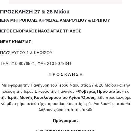
ΠΡΟΣΚΛΗΣΗ 27 & 28 Μαΐου
ΙΕΡΑ ΜΗΤΡΟΠΟΛΙΣ ΚΗΦΙΣΙΑΣ, ΑΜΑΡΟΥΣΙΟΥ & ΩΡΩΠΟΥ
ΙΕΡΟΣ ΕΝΟΡΙΑΚΟΣ ΝΑΟΣ ΑΓΙΑΣ ΤΡΙΑΔΟΣ
ΝΕΑΣ ΚΗΦΙΣΙΑΣ
ΠΑΥΣΙΛΥΠΟΥ 1 & ΚΗΦΙΣΟΥ
ΤΗΛ. 210 8076521, ΦΑΞ 210 8079341
Π Ρ Ο Σ Κ Λ Η Σ Η
Μὲ ἀφορμὴ τὴν Πανήγυρη τοῦ Ἱεροῦ Ναοῦ στὶς 27 & 28 Μαΐου καὶ τὴν
ἔλευση τῆς Ἱερᾶς Εἰκόνος τῆς Παναγίας
«Φοβερᾶς Προστασίας»
ἐκ
τῆς
Ἱερᾶς Μονῆς Κουτλουμουσίου Ἁγίου Ὅρους
, Σᾶς προσκαλοῦμε
νὰ μᾶς τιμήσετε διὰ τῆς παρουσίας Σας στὶς Ἱερὲς Ἀκολουθίες, ποὺ θὰ
λάβουν χώρα κατὰ τὸ κάτωθι
Πρόγραμμα: